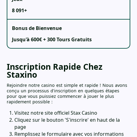
8 091+
Bonus de Bienvenue
Jusqu'à 600€ + 300 Tours Gratuits
Inscription Rapide Chez
Staxino
Rejoindre notre casino est simple et rapide ! Nous avons
conçu un processus d'inscription en quelques étapes
pour que vous puissiez commencer à jouer le plus
rapidement possible :
Visitez notre site officiel Stax Casino
Cliquez sur le bouton 'S'inscrire' en haut de la
page
Remplissez le formulaire avec vos informations