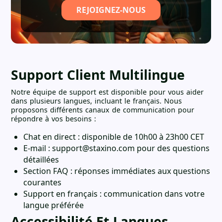
REJOIGNEZ-NOUS
Support Client Multilingue
Notre équipe de support est disponible pour vous aider
dans plusieurs langues, incluant le français. Nous
proposons différents canaux de communication pour
répondre à vos besoins :
Chat en direct : disponible de 10h00 à 23h00 CET
E-mail :
support@staxino.com
pour des questions
détaillées
Section FAQ : réponses immédiates aux questions
courantes
Support en français : communication dans votre
langue préférée
Accessibilité Et Langues