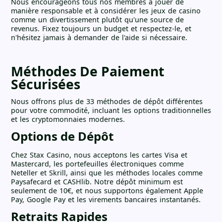
Nous encourageons tous nos membres à jouer de
manière responsable et à considérer les jeux de casino
comme un divertissement plutôt qu'une source de
revenus. Fixez toujours un budget et respectez-le, et
n'hésitez jamais à demander de l'aide si nécessaire.
Méthodes De Paiement
Sécurisées
Nous offrons plus de 33 méthodes de dépôt différentes
pour votre commodité, incluant les options traditionnelles
et les cryptomonnaies modernes.
Options de Dépôt
Chez Stax Casino, nous acceptons les cartes Visa et
Mastercard, les portefeuilles électroniques comme
Neteller et Skrill, ainsi que les méthodes locales comme
Paysafecard et CASHlib. Notre dépôt minimum est
seulement de 10€, et nous supportons également Apple
Pay, Google Pay et les virements bancaires instantanés.
Retraits Rapides