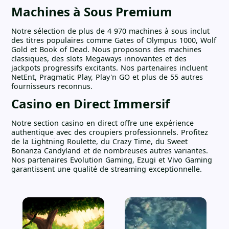
Machines à Sous Premium
Notre sélection de plus de 4 970 machines à sous inclut
des titres populaires comme Gates of Olympus 1000, Wolf
Gold et Book of Dead. Nous proposons des machines
classiques, des slots Megaways innovantes et des
jackpots progressifs excitants. Nos partenaires incluent
NetEnt, Pragmatic Play, Play'n GO et plus de 55 autres
fournisseurs reconnus.
Casino en Direct Immersif
Notre section casino en direct offre une expérience
authentique avec des croupiers professionnels. Profitez
de la Lightning Roulette, du Crazy Time, du Sweet
Bonanza Candyland et de nombreuses autres variantes.
Nos partenaires Evolution Gaming, Ezugi et Vivo Gaming
garantissent une qualité de streaming exceptionnelle.