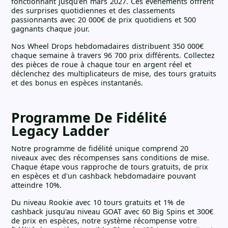
fonctionnant jusqu'en mars 2027. Ces événements offrent
des surprises quotidiennes et des classements
passionnants avec 20 000€ de prix quotidiens et 500
gagnants chaque jour.
Nos Wheel Drops hebdomadaires distribuent 350 000€
chaque semaine à travers 96 700 prix différents. Collectez
des pièces de roue à chaque tour en argent réel et
déclenchez des multiplicateurs de mise, des tours gratuits
et des bonus en espèces instantanés.
Programme De Fidélité
Legacy Ladder
Notre programme de fidélité unique comprend 20
niveaux avec des récompenses sans conditions de mise.
Chaque étape vous rapproche de tours gratuits, de prix
en espèces et d'un cashback hebdomadaire pouvant
atteindre 10%.
Du niveau Rookie avec 10 tours gratuits et 1% de
cashback jusqu'au niveau GOAT avec 60 Big Spins et 300€
de prix en espèces, notre système récompense votre