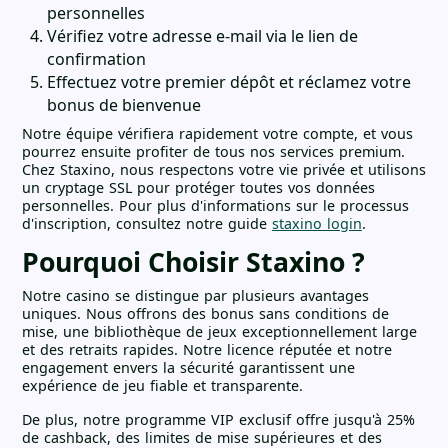
personnelles
Vérifiez votre adresse e-mail via le lien de
confirmation
Effectuez votre premier dépôt et réclamez votre
bonus de bienvenue
Notre équipe vérifiera rapidement votre compte, et vous
pourrez ensuite profiter de tous nos services premium.
Chez Staxino, nous respectons votre vie privée et utilisons
un cryptage SSL pour protéger toutes vos données
personnelles. Pour plus d'informations sur le processus
d'inscription, consultez notre guide
staxino login
.
Pourquoi Choisir Staxino ?
Notre casino se distingue par plusieurs avantages
uniques. Nous offrons des bonus sans conditions de
mise, une bibliothèque de jeux exceptionnellement large
et des retraits rapides. Notre licence réputée et notre
engagement envers la sécurité garantissent une
expérience de jeu fiable et transparente.
De plus, notre programme VIP exclusif offre jusqu'à 25%
de cashback, des limites de mise supérieures et des